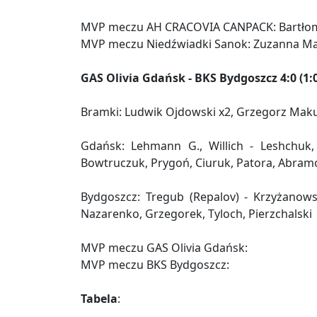
MVP meczu AH CRACOVIA CANPACK: Bartłom
MVP meczu Niedźwiadki Sanok: Zuzanna Ma
GAS Olivia Gdańsk - BKS Bydgoszcz 4:0 (1:0,
Bramki: Ludwik Ojdowski x2, Grzegorz Makul
Gdańsk: Lehmann G., Willich - Leshchuk,
Bowtruczuk, Prygoń, Ciuruk, Patora, Abram
Bydgoszcz: Tregub (Repalov) - Krzyżanowsk
Nazarenko, Grzegorek, Tyloch, Pierzchalski
MVP meczu GAS Olivia Gdańsk:
MVP meczu BKS Bydgoszcz:
Tabela
: