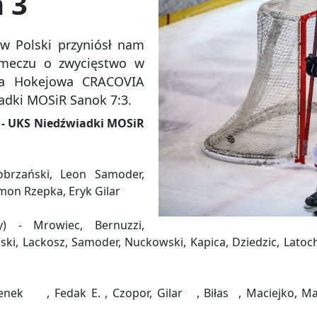
 3
tw Polski przyniósł nam
 meczu o zwycięstwo w
ia Hokejowa CRACOVIA
adki MOSiR Sanok 7:3.
 UKS Niedźwiadki MOSiR
brzański, Leon Samoder,
ymon Rzepka, Eryk Gilar
ny) - Mrowiec, Bernuzzi,
ki, Lackosz, Samoder, Nuckowski, Kapica, Dziedzic, Latoc
enek , Fedak E. , Czopor, Gilar , Biłas , Maciejko, Mal