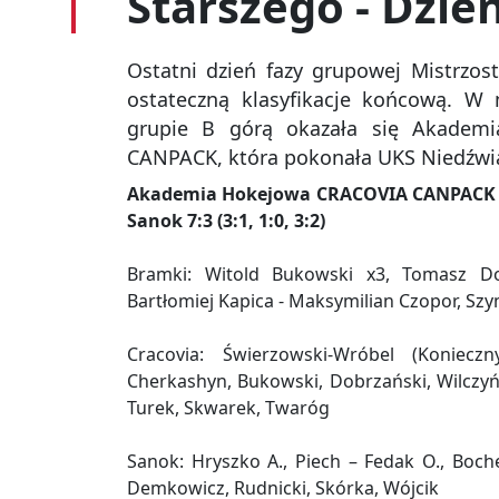
Starszego - Dzień
Ostatni dzień fazy grupowej Mistrzos
ostateczną klasyfikacje końcową. W
grupie B górą okazała się Akadem
CANPACK, która pokonała UKS Niedźwi
Akademia Hokejowa CRACOVIA CANPACK -
Sanok 7:3 (3:1, 1:0, 3:2)
Bramki: Witold Bukowski x3, Tomasz Do
Bartłomiej Kapica - Maksymilian Czopor, Sz
Cracovia: Świerzowski-Wróbel (Koniecz
Cherkashyn, Bukowski, Dobrzański, Wilczyńs
Turek, Skwarek, Twaróg
Sanok: Hryszko A., Piech – Fedak O., Boch
Demkowicz, Rudnicki, Skórka, Wójcik