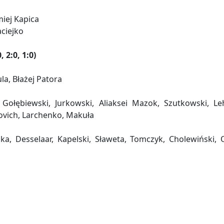
iej Kapica
ciejko
 2:0, 1:0)
a, Błażej Patora
 Gołębiewski, Jurkowski, Aliaksei Mazok, Szutkowski, L
ovich, Larchenko, Makuła
a, Desselaar, Kapelski, Sławeta, Tomczyk, Cholewiński, Ol