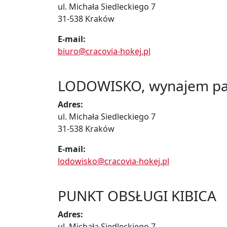
ul. Michała Siedleckiego 7
31-538 Kraków
E-mail:
biuro@cracovia-hokej.pl
LODOWISKO, wynajem par
Adres:
ul. Michała Siedleckiego 7
31-538 Kraków
E-m
ail:
lodowisko@cracovia-hokej.pl
PUNKT OBSŁUGI KIBICA
Adres:
ul. Michała Siedleckiego 7