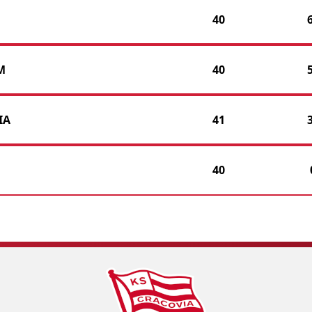
Ń
40
M
40
IA
41
40