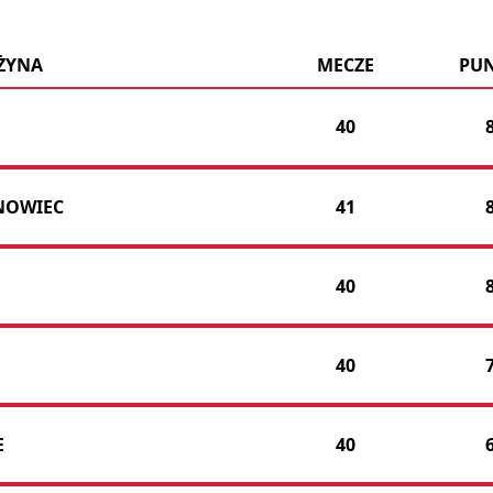
ŻYNA
MECZE
PU
40
SNOWIEC
41
40
40
E
40