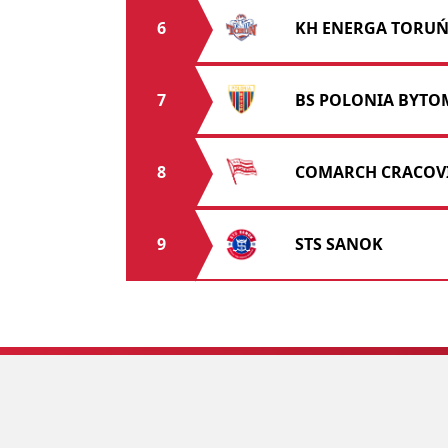
6
KH ENERGA TORU
7
BS POLONIA BYTO
8
COMARCH CRACOV
9
STS SANOK