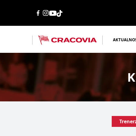
AKTUALNO
K
Trener