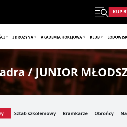
KUP B
ŚCI
I DRUŻYNA
AKADEMIA HOKEJOWA
KLUB
LODOWIS
adra / JUNIOR MŁODS
zy
Sztab szkoleniowy
Bramkarze
Obrońcy
Na