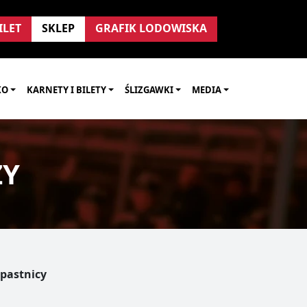
ILET
SKLEP
GRAFIK LODOWISKA
KO
KARNETY I BILETY
ŚLIZGAWKI
MEDIA
ZY
pastnicy