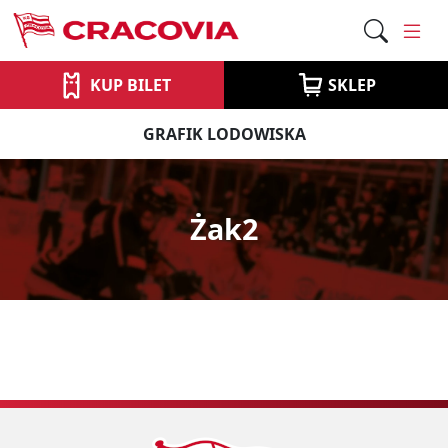
KUP BILET
SKLEP
GRAFIK LODOWISKA
Żak2