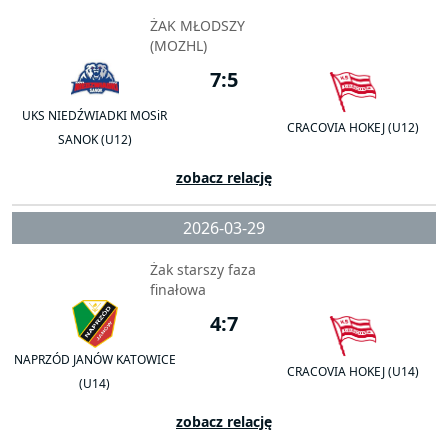
ŻAK MŁODSZY
(MOZHL)
7:5
UKS NIEDŹWIADKI MOSiR
CRACOVIA HOKEJ (U12)
SANOK (U12)
zobacz relację
2026-03-29
Żak starszy faza
finałowa
4:7
NAPRZÓD JANÓW KATOWICE
CRACOVIA HOKEJ (U14)
(U14)
zobacz relację