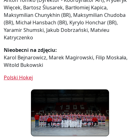
Anton Tomko (Dyrektor - Koordynator AH), Fryderyk
Więcek, Bartosz Ślusarek, Bartłomiej Kapica,
Maksymilian Chunykhin (BR), Maksymilian Chudoba
(BR), Michał Hansbach (BR), Kyrylo Honchar (BR),
Yaramir Shumski, Jakub Dobrzański, Matvieu
Katryczenko
Nieobecni na zdjęciu:
Karol Bejnarowicz, Marek Magirowski, Filip Moskała,
Witold Bukowski
Polski Hokej