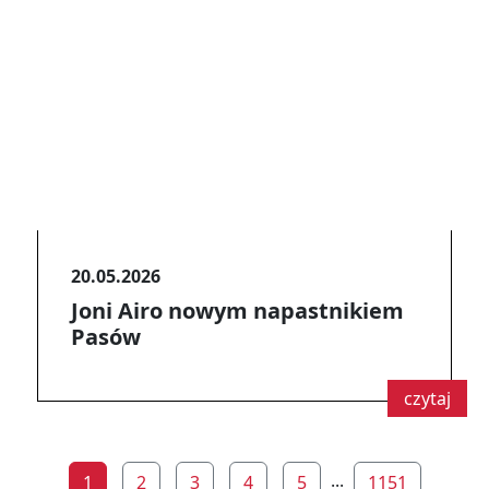
20.05.2026
Joni Airo nowym napastnikiem
Pasów
czytaj
...
1
2
3
4
5
1151