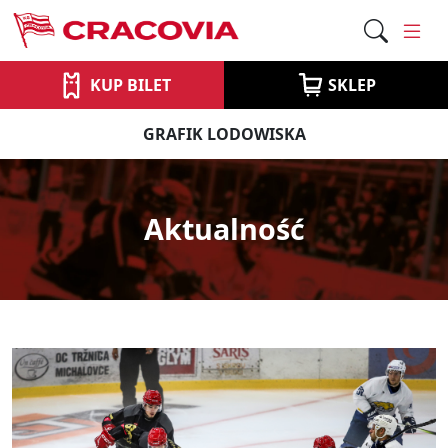
KUP BILET
SKLEP
GRAFIK LODOWISKA
Aktualność