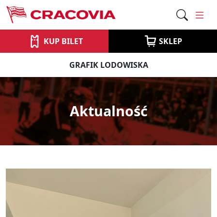
KUP BILET
SKLEP
GRAFIK LODOWISKA
Aktualność