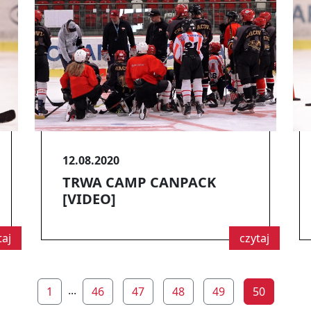
12.08.2020
TRWA CAMP CANPACK
[VIDEO]
taj
czytaj
...
1
46
47
48
49
50